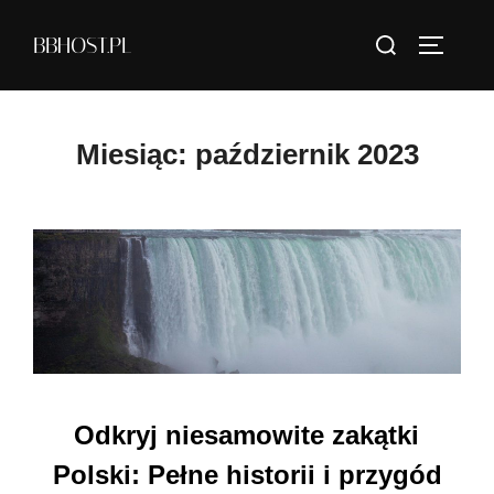
Skip
Search
BBHOST.PL
to
TOGGLE
for:
content
Miesiąc:
październik 2023
Odkryj niesamowite zakątki
Polski: Pełne historii i przygód