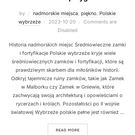
by
nadmorskie miejsca
,
piękno
,
Polskie
Posted
wybrzeże
2023-10-20
Comments are
on
Disabled
Historia nadmorskich miejsc Średniowieczne zamki
i fortyfikacje Polskie wybrzeże kryje wiele
średniowiecznych zamków i fortyfikacji, które są
prawdziwym skarbem dla miłośników historii.
Odkryj tajemnicze ruiny zamków, takie jak Zamek
w Malborku czy Zamek w Gniewie, które
zachwycają swoją architekturą i opowieściami o
rycerzach i królach. Pozostałości po II wojnie
światowej Wybrzeże polskie pełne jest również …
"POLSKIE WYBRZEŻE: ODKR
READ MORE