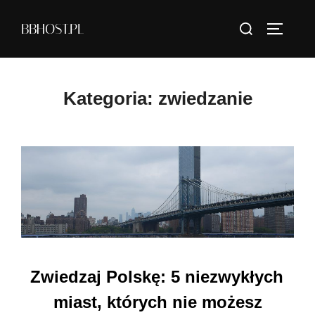
Skip
Search
BBHOST.PL
to
TOGGLE
for:
content
Kategoria:
zwiedzanie
Zwiedzaj Polskę: 5 niezwykłych
miast, których nie możesz