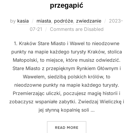
przegapić
Posted
by
kasia
miasta
,
podróże
,
zwiedzanie
2023-
on
07-21
Comments are Disabled
1. Kraków Stare Miasto i Wawel to nieodzowne
punkty na mapie każdego turysty Kraków, stolica
Małopolski, to miejsce, które musisz odwiedzić.
Stare Miasto z przepięknym Rynkiem Głównym i
Wawelem, siedzibą polskich królów, to
nieodzowne punkty na mapie każdego turysty.
Przemierzając uliczki, poczujesz magię historii i
zobaczysz wspaniałe zabytki. Zwiedzaj Wieliczkę i
jej słynną kopalnię soli …
"ZWIEDZAJ POLSKĘ: 5 NIE
READ MORE